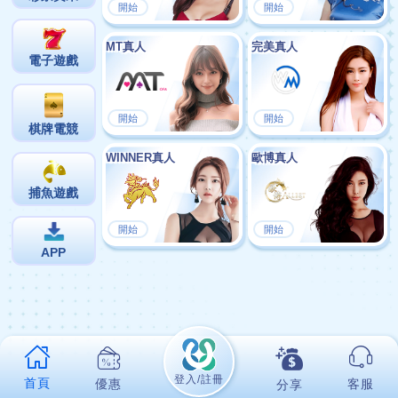
開始
開始
MT真人
完美真人
電子遊戲
開始
開始
棋牌電競
WINNER真人
歐博真人
捕魚遊戲
開始
開始
APP
登入/註冊
首頁
優惠
客服
分享