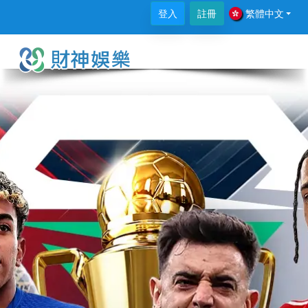
登入
註冊
繁體中文