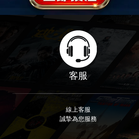
客服
線上客服
誠摯為您服務