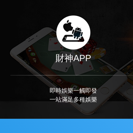
財神APP
即時娛樂一觸即發
一站滿足多種娛樂